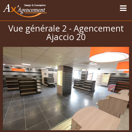
Vue générale 2 - Agencement
Accueil
Ajaccio 20
Nos réalisations
Vapotage
Magasins Sport-Vêtements
Les univers
Carte des modernisations
Témoignages
Contact