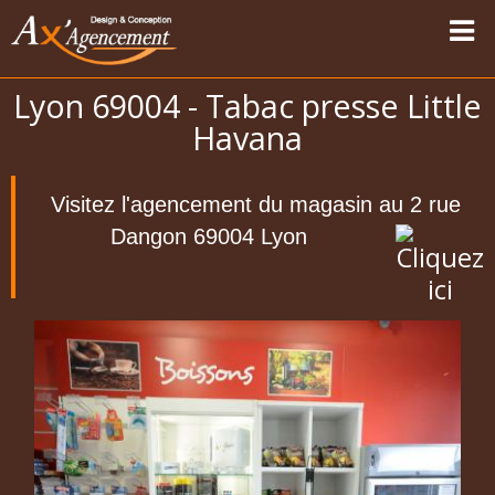
Lyon 69004 - Tabac presse Little
Accueil
Havana
Nos réalisations
Vapotage
Visitez l'agencement du magasin au 2 rue
Magasins Sport-Vêtements
Dangon 69004 Lyon
Les univers
Carte des modernisations
Témoignages
Contact