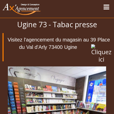
Ugine 73 - Tabac presse
Accueil
Nos réalisations
Visitez l'agencement du magasin au 39 Place
Vapotage
du Val d'Arly 73400 Ugine
Magasins Sport-Vêtements
Les univers
Carte des modernisations
Témoignages
Contact