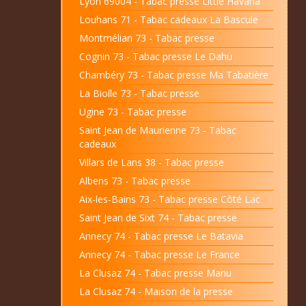
Lyon 69004 - Tabac presse Little Havana
Louhans 71 - Tabac cadeaux La Bascule
Montmélian 73 - Tabac presse
Cognin 73 - Tabac presse Le Dahu
Chambéry 73 - Tabac presse Ma Tabatière
La Biolle 73 - Tabac presse
Ugine 73 - Tabac presse
Saint Jean de Maurienne 73 - Tabac
cadeaux
Villars de Lans 38 - Tabac presse
Albens 73 - Tabac presse
Aix-les-Bains 73 - Tabac presse Côté Lac
Saint Jean de Sixt 74 - Tabac presse
Annecy 74 - Tabac presse Le Batavia
Annecy 74 - Tabac presse Le France
La Clusaz 74 - Tabac presse Manu
La Clusaz 74 - Maison de la presse