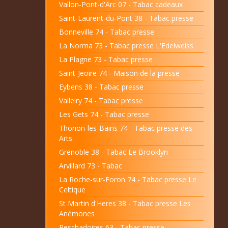
Vallon-Pont-d'Arc 07 - Tabac cadeaux
Saint-Laurent-du-Pont 38 - Tabac presse
Bonneville 74 - Tabac presse
La Norma 73 - Tabac presse L'Edelweiss
La Plagne 73 - Tabac presse
Saint-Jeoire 74 - Maison de la presse
Eybens 38 - Tabac presse
Valleiry 74 - Tabac presse
Les Gets 74 - Tabac presse
Thonon-les-Bains 74 - Tabac presse des
Arts
Grenoble 38 - Tabac Le Brooklyn
Arvillard 73 - Tabac
La Roche-sur-Foron 74 - Tabac presse Le
Celtique
St Martin d'Heres 38 - Tabac presse Les
Anémones
Peschadoires 63 - Tabac presse