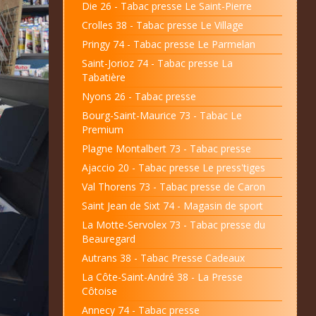
Die 26 - Tabac presse Le Saint-Pierre
Crolles 38 - Tabac presse Le Village
Pringy 74 - Tabac presse Le Parmelan
Saint-Jorioz 74 - Tabac presse La
Tabatière
Nyons 26 - Tabac presse
Bourg-Saint-Maurice 73 - Tabac Le
Premium
Plagne Montalbert 73 - Tabac presse
Ajaccio 20 - Tabac presse Le press'tiges
Val Thorens 73 - Tabac presse de Caron
Saint Jean de Sixt 74 - Magasin de sport
La Motte-Servolex 73 - Tabac presse du
Beauregard
Autrans 38 - Tabac Presse Cadeaux
La Côte-Saint-André 38 - La Presse
Côtoise
Annecy 74 - Tabac presse