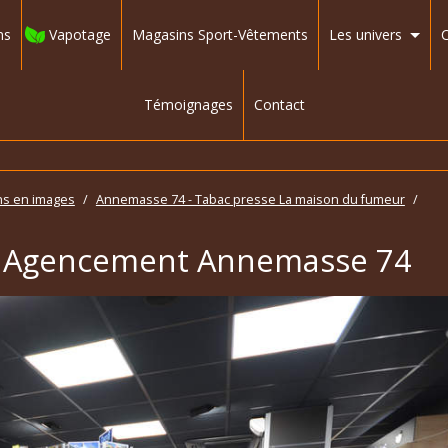
ns
Vapotage
Magasins Sport-Vêtements
Les univers
C
Témoignages
Contact
ns en images
/
Annemasse 74 - Tabac presse La maison du fumeur
/
- Agencement Annemasse 74