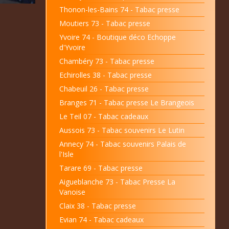
Thonon-les-Bains 74 - Tabac presse
Moutiers 73 - Tabac presse
Yvoire 74 - Boutique déco Echoppe
d'Yvoire
Chambéry 73 - Tabac presse
Echirolles 38 - Tabac presse
Chabeuil 26 - Tabac presse
Branges 71 - Tabac presse Le Brangeois
Le Teil 07 - Tabac cadeaux
Aussois 73 - Tabac souvenirs Le Lutin
Annecy 74 - Tabac souvenirs Palais de
l'Isle
Tarare 69 - Tabac presse
Aigueblanche 73 - Tabac Presse La
Vanoise
Claix 38 - Tabac presse
Evian 74 - Tabac cadeaux