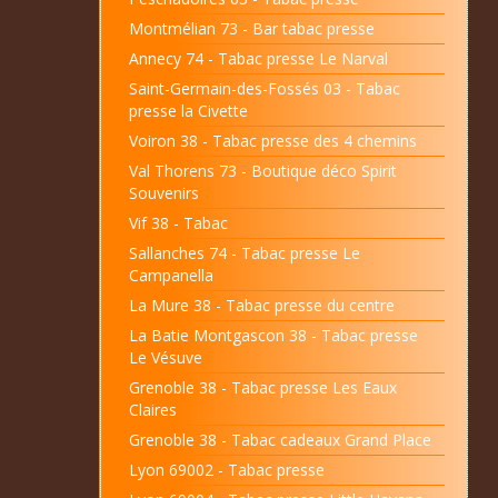
Montmélian 73 - Bar tabac presse
Annecy 74 - Tabac presse Le Narval
Saint-Germain-des-Fossés 03 - Tabac
presse la Civette
Voiron 38 - Tabac presse des 4 chemins
Val Thorens 73 - Boutique déco Spirit
Souvenirs
Vif 38 - Tabac
Sallanches 74 - Tabac presse Le
Campanella
La Mure 38 - Tabac presse du centre
La Batie Montgascon 38 - Tabac presse
Le Vésuve
Grenoble 38 - Tabac presse Les Eaux
Claires
Grenoble 38 - Tabac cadeaux Grand Place
Lyon 69002 - Tabac presse