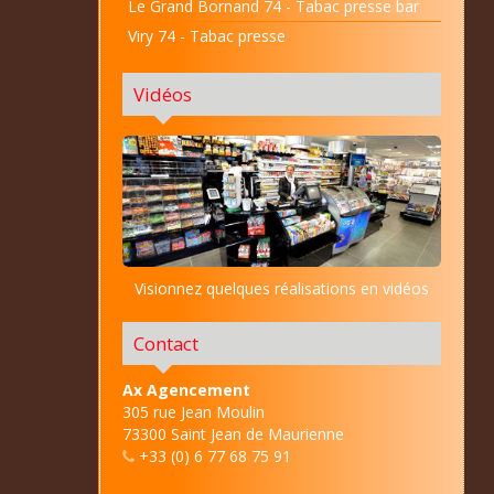
Le Grand Bornand 74 - Tabac presse bar
Viry 74 - Tabac presse
Vidéos
Visionnez quelques réalisations en vidéos
Contact
Ax Agencement
305 rue Jean Moulin
73300 Saint Jean de Maurienne
+33 (0) 6 77 68 75 91