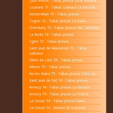
Lyon 69004 - Tabac presse Little Havana
Louhans 71 - Tabac cadeaux La Bascule
Montmélian 73 - Tabac presse
Cognin 73 - Tabac presse Le Dahu
Chambéry 73 - Tabac presse Ma Tabatière
La Biolle 73 - Tabac presse
Ugine 73 - Tabac presse
Saint Jean de Maurienne 73 - Tabac
cadeaux
Villars de Lans 38 - Tabac presse
Albens 73 - Tabac presse
Aix-les-Bains 73 - Tabac presse Côté Lac
Saint Jean de Sixt 74 - Tabac presse
Annecy 74 - Tabac presse Le Batavia
Annecy 74 - Tabac presse Le France
La Clusaz 74 - Tabac presse Manu
La Clusaz 74 - Maison de la presse