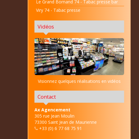
Le Grand Bornand 74 - Tabac presse bar
Viry 74 - Tabac presse
Vidéos
Visionnez quelques réalisations en vidéos
Contact
Ax Agencement
305 rue Jean Moulin
73300 Saint Jean de Maurienne
+33 (0) 6 77 68 75 91