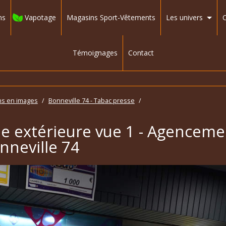
ns
Vapotage
Magasins Sport-Vêtements
Les univers
C
Témoignages
Contact
ns en images
/
Bonneville 74 - Tabac presse
/
ine extérieure vue 1 - Agencem
nneville 74