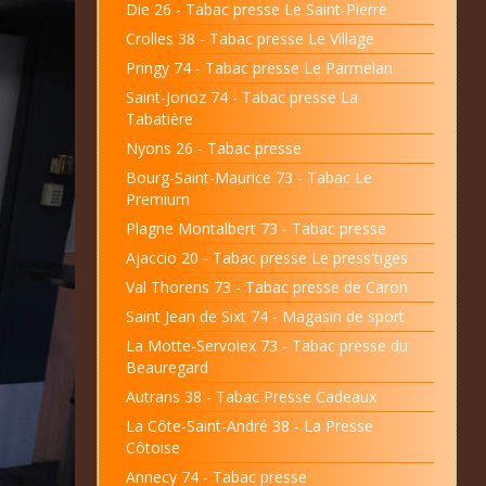
Die 26 - Tabac presse Le Saint-Pierre
Crolles 38 - Tabac presse Le Village
Pringy 74 - Tabac presse Le Parmelan
Saint-Jorioz 74 - Tabac presse La
Tabatière
Nyons 26 - Tabac presse
Bourg-Saint-Maurice 73 - Tabac Le
Premium
Plagne Montalbert 73 - Tabac presse
Ajaccio 20 - Tabac presse Le press'tiges
Val Thorens 73 - Tabac presse de Caron
Saint Jean de Sixt 74 - Magasin de sport
La Motte-Servolex 73 - Tabac presse du
Beauregard
Autrans 38 - Tabac Presse Cadeaux
La Côte-Saint-André 38 - La Presse
Côtoise
Annecy 74 - Tabac presse