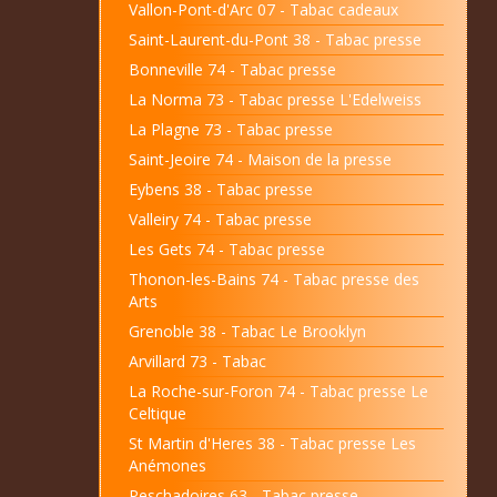
Vallon-Pont-d'Arc 07 - Tabac cadeaux
Saint-Laurent-du-Pont 38 - Tabac presse
Bonneville 74 - Tabac presse
La Norma 73 - Tabac presse L'Edelweiss
La Plagne 73 - Tabac presse
Saint-Jeoire 74 - Maison de la presse
Eybens 38 - Tabac presse
Valleiry 74 - Tabac presse
Les Gets 74 - Tabac presse
Thonon-les-Bains 74 - Tabac presse des
Arts
Grenoble 38 - Tabac Le Brooklyn
Arvillard 73 - Tabac
La Roche-sur-Foron 74 - Tabac presse Le
Celtique
St Martin d'Heres 38 - Tabac presse Les
Anémones
Peschadoires 63 - Tabac presse