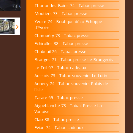
Thonon-les-Bains 74 - Tabac presse
Moutiers 73 - Tabac presse
Yvoire 74 - Boutique déco Echoppe
d'Yvoire
Chambéry 73 - Tabac presse
Echirolles 38 - Tabac presse
Chabeuil 26 - Tabac presse
Branges 71 - Tabac presse Le Brangeois
Le Teil 07 - Tabac cadeaux
Aussois 73 - Tabac souvenirs Le Lutin
Annecy 74 - Tabac souvenirs Palais de
l'Isle
Tarare 69 - Tabac presse
Aigueblanche 73 - Tabac Presse La
Vanoise
Claix 38 - Tabac presse
Evian 74 - Tabac cadeaux