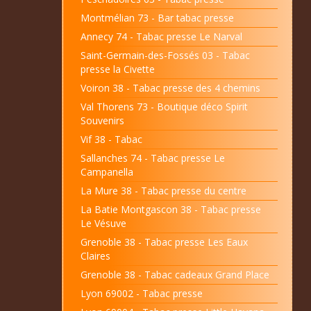
Montmélian 73 - Bar tabac presse
Annecy 74 - Tabac presse Le Narval
Saint-Germain-des-Fossés 03 - Tabac
presse la Civette
Voiron 38 - Tabac presse des 4 chemins
Val Thorens 73 - Boutique déco Spirit
Souvenirs
Vif 38 - Tabac
Sallanches 74 - Tabac presse Le
Campanella
La Mure 38 - Tabac presse du centre
La Batie Montgascon 38 - Tabac presse
Le Vésuve
Grenoble 38 - Tabac presse Les Eaux
Claires
Grenoble 38 - Tabac cadeaux Grand Place
Lyon 69002 - Tabac presse