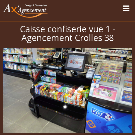
Caisse confiserie vue 1 -
Accueil
Agencement Crolles 38
Nos réalisations
Vapotage
Magasins Sport-Vêtements
Les univers
Carte des modernisations
Témoignages
Contact