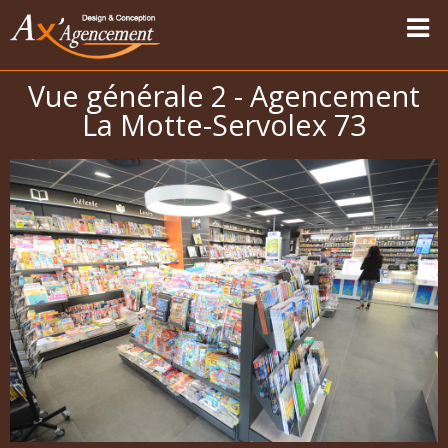
Vue générale 2 - Agencement
Accueil
La Motte-Servolex 73
Nos réalisations
Vapotage
Magasins Sport-Vêtements
Les univers
Carte des modernisations
Témoignages
Contact