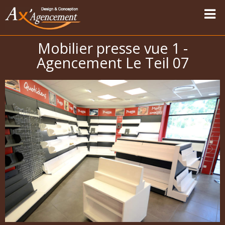
Mobilier presse vue 1 -
Accueil
Agencement Le Teil 07
Nos réalisations
Vapotage
Magasins Sport-Vêtements
Les univers
Carte des modernisations
Témoignages
Contact