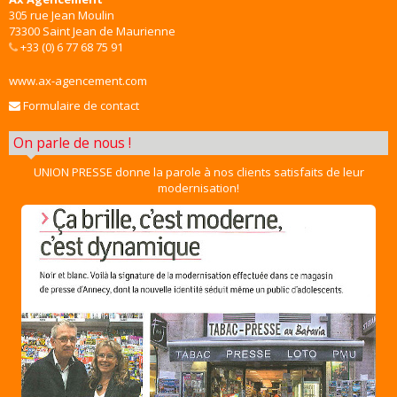
305 rue Jean Moulin
73300 Saint Jean de Maurienne
+33 (0) 6 77 68 75 91
www.ax-agencement.com
Formulaire de contact
On parle de nous !
UNION PRESSE donne la parole à nos clients satisfaits de leur
modernisation!