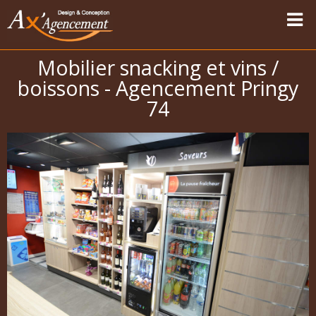
Mobilier snacking et vins /
Accueil
boissons - Agencement Pringy
Nos réalisations
74
Vapotage
Magasins Sport-Vêtements
Les univers
Carte des modernisations
Témoignages
Contact